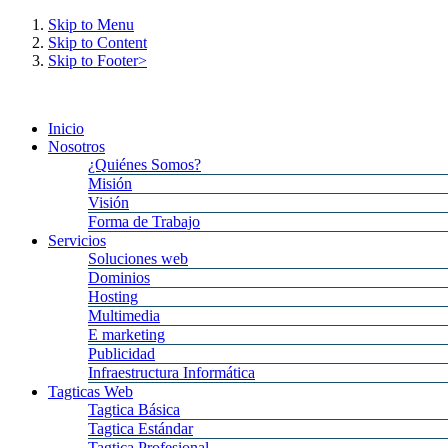
Skip to Menu
Skip to Content
Skip to Footer>
Viernes,
7
Agosto,
2026
10:00:50
pm
Inicio
Nosotros
¿Quiénes Somos?
Misión
Visión
Forma de Trabajo
Servicios
Soluciones web
Dominios
Hosting
Multimedia
E marketing
Publicidad
Infraestructura Informática
Tagticas Web
Tagtica Básica
Tagtica Estándar
Tagtica Profesional