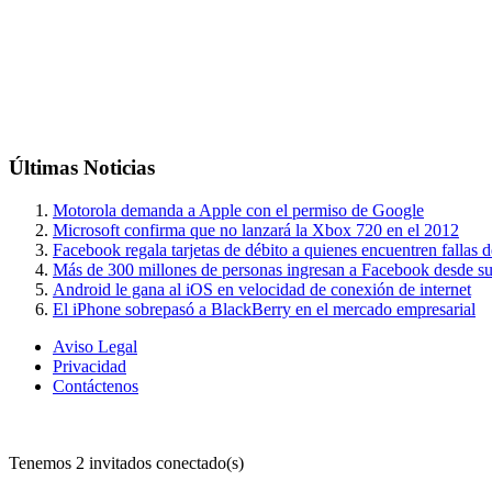
Últimas
Noticias
Motorola demanda a Apple con el permiso de Google
Microsoft confirma que no lanzará la Xbox 720 en el 2012
Facebook regala tarjetas de débito a quienes encuentren fallas 
Más de 300 millones de personas ingresan a Facebook desde su
Android le gana al iOS en velocidad de conexión de internet
El iPhone sobrepasó a BlackBerry en el mercado empresarial
Aviso Legal
Privacidad
Contáctenos
Tenemos 2 invitados conectado(s)